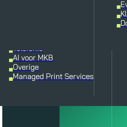
Managed Services en IT-
E
beheer
K
Hardware support
D
diensten
Microsoft
Telefonie
AI voor MKB
Overige
Managed Print Services