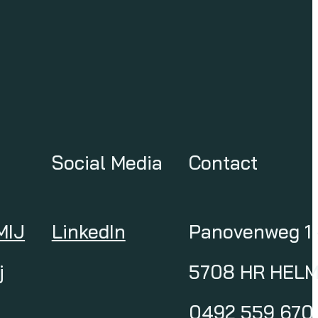
Social Media
Contact
MIJ
LinkedIn
Panovenweg 1 
j
5708 HR HEL
0492 559 670