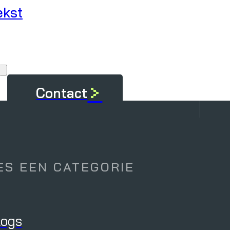
ekst
Werken bij
>
Contact
J
Cybersecurity
ES EEN CATEGORIE
Cybersecurity Advies
logs