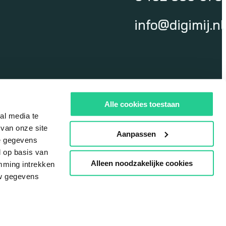
info@digimij.nl
Alle cookies toestaan
al media te
 van onze site
Aanpassen
ze gegevens
d op basis van
Alleen noodzakelijke cookies
emming intrekken
uw gegevens
r portal
Privacyverklaring
Di