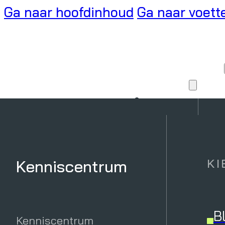
Ga naar hoofdinhoud
Ga naar voett
Oplossingen
Kennis
Over DIGIMI
Modern werken
KI
Kenniscentrum
Werkplek advies
B
Kenniscentrum