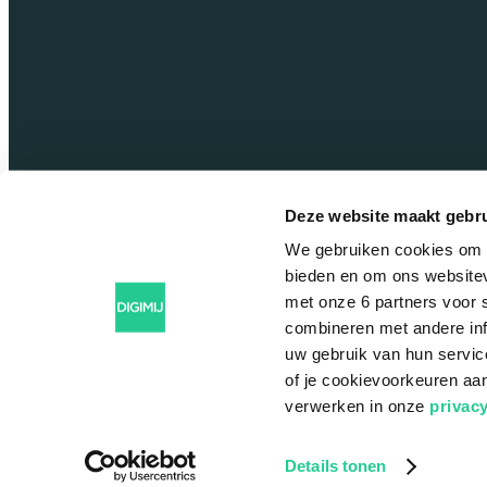
Deze website maakt gebru
We gebruiken cookies om c
bieden en om ons websitev
met onze 6 partners voor 
combineren met andere info
uw gebruik van hun servic
of je cookievoorkeuren aa
© Copyright 2025 DIGIMIJ
verwerken in onze
privac
Details tonen