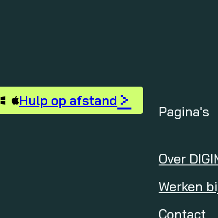
>
Hulp op afstand
Pagina's
Over DIGI
Werken bi
Contact