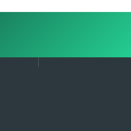
ity
Cloud & Inf
E
ies
Cloud & Infra Advi