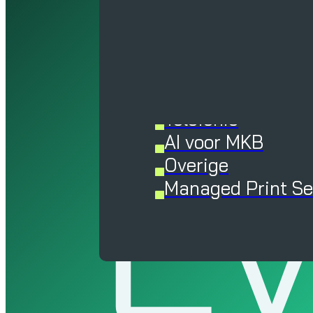
Managed Services 
beheer
Hardware suppor
diensten
Microsoft
Telefonie
E
AI voor MKB
Overige
Managed Print Se