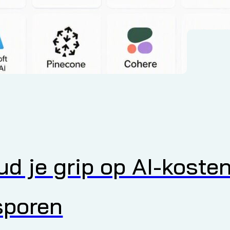
ud je grip op AI-koste
sporen