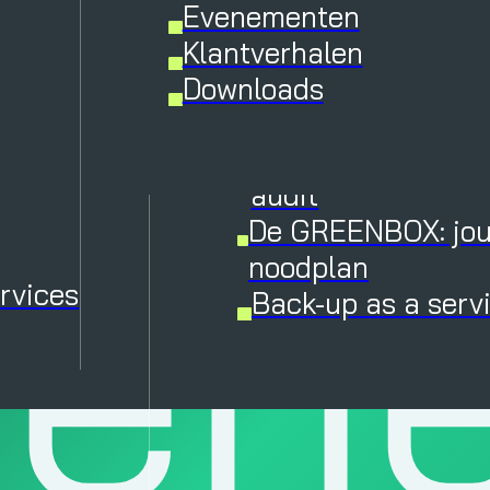
en IT-
Cybersecurity
Evenementen
Assesments
Klantverhalen
t
Managed Detectie
Downloads
Respons
Back-up en recove
audit
ven
De GREENBOX: jou
noodplan
rvices
Back-up as a serv