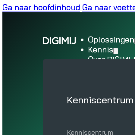
Ga naar hoofdinhoud
Ga naar voett
Oplossingen
Kennis
Over DIGIMI
Home
Evenementen
Modern we
Kenniscentrum
Werkplek advies
Kenniscentrum