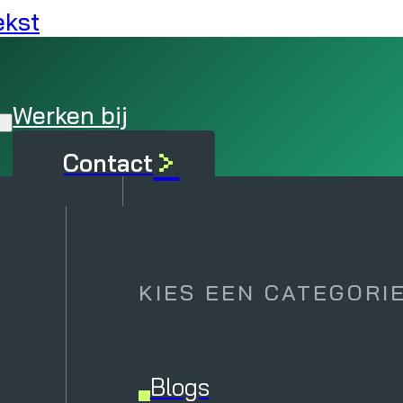
ekst
Werken bij
>
Contact
J
rken
Cybersecur
KIES EEN CATEGORI
Cybersecurity Adv
Blogs