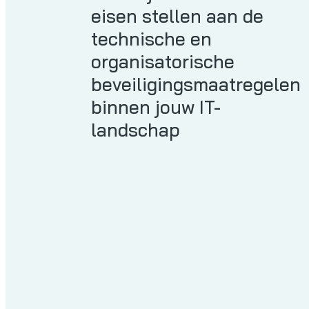
eisen stellen aan de
technische en
organisatorische
beveiligingsmaatregelen
binnen jouw IT-
landschap
Welke aanleiding je ook hebt –
verplichting, verzekering of
ambitie – de cybersecurity
consultants van DIGIMIJ staan
klaar om je te adviseren en te
begeleiden.