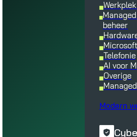
Werkplek
Managed 
beheer
Hardware
Microsof
Telefonie
AI voor 
Overige
Managed 
Modern w
Cybe