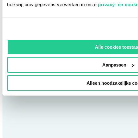
hoe wij jouw gegevens verwerken in onze
privacy- en cook
Strategische begeleiding bij het
opstellen of aanscherpen van j
securitybeleid
Alle cookies toesta
Aanpassen
Alleen noodzakelijke co
Ondersteuning bij audits,
verzekeringsvragen of
leveranciers-eisen