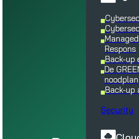
Cybersec
Cybersec
Managed 
Respons
Back-up 
De GREEN
noodplan
Back-up 
Security
Cloud