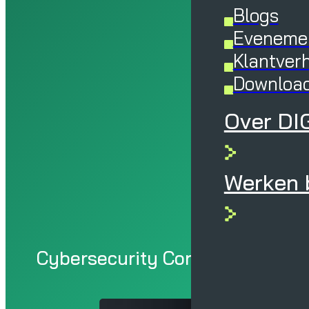
Blogs
Eveneme
Klantver
Downloa
Over DI
Werken b
Cybersecurity Consultancy