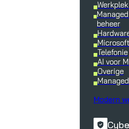
Werkplek
Managed 
beheer
Hardware
Microsof
Telefonie
AI voor 
Overige
Managed 
Modern w
Cybe