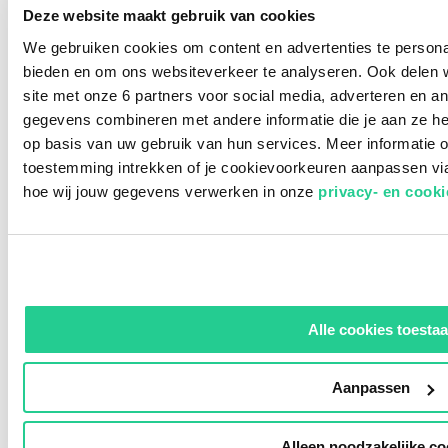
Deze website maakt gebruik van cookies
We gebruiken cookies om content en advertenties te personal
bieden en om ons websiteverkeer te analyseren. Ook delen w
Met deze 8
site met onze 6 partners voor social media, adverteren en 
simpele tips
gegevens combineren met andere informatie die je aan ze he
0492 559 67
en kritische
op basis van uw gebruik van hun services. Meer informatie o
toestemming intrekken of je cookievoorkeuren aanpassen vi
vragen krijg je
hoe wij jouw gegevens verwerken in onze
privacy- en cook
grip op de
Microsoft-
info@digimij
licenties
binnen jouw
Alle cookies toesta
onderneming.
Zo voorkom je
Aanpassen
ongewenste
kosten en kun
Alleen noodzakelijke co