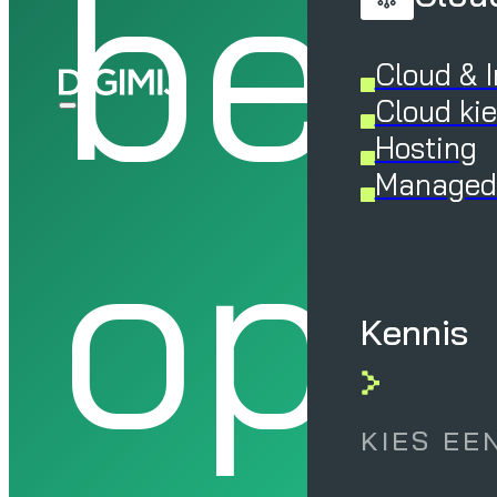
bes
Cloud & I
Cloud ki
Hosting
Managed 
op
Kennis
KIES EE