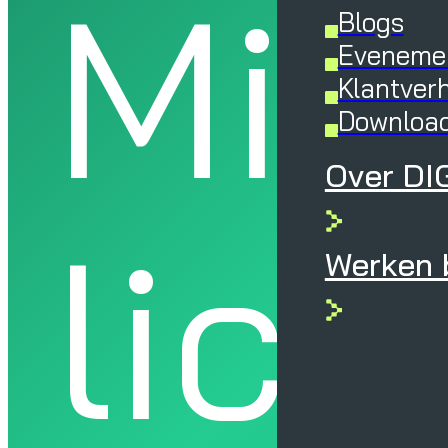
Mic
Blogs
Eveneme
Klantver
Downloa
Over DI
lice
Werken b