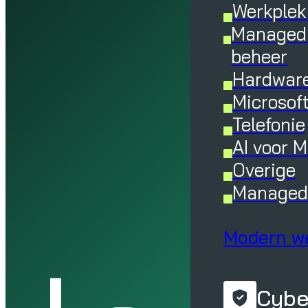
Werkplek
Managed 
beheer
Hardware
Microsof
Telefonie
AI voor 
Overige
Managed 
Modern w
Cybe