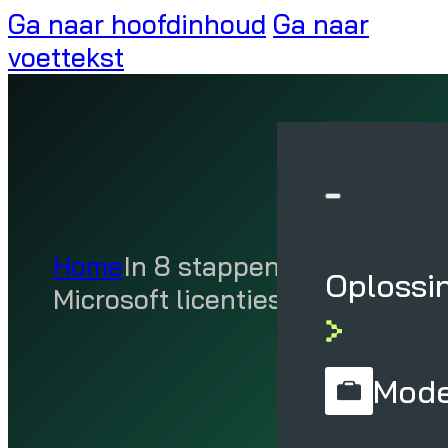
Ga naar hoofdinhoud
Ga naar
voettekst
Home
In 8 stappen besparen op
Oplossi
Microsoft licenties
Mode