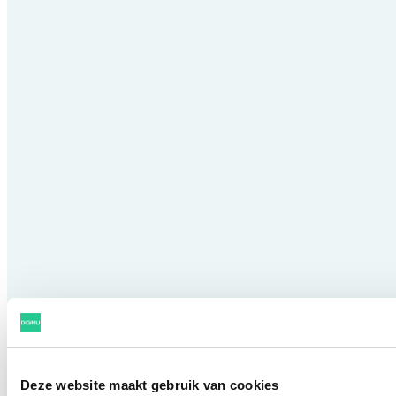
gestanda
processe
volledig
transpar
jouw IT-a
Stap binnen
Deze website maakt gebruik van cookies