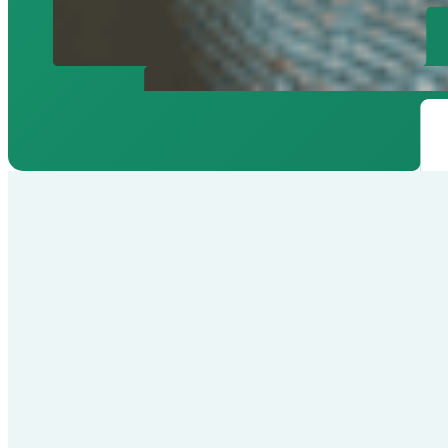
Als IT-m
Controle
je grip 