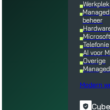
Werkplek
Managed 
beheer
Hardware
Microsof
Telefonie
AI voor 
Overige
Managed 
Modern w
Cybe