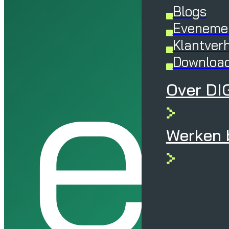
Blogs
e
Eveneme
Klantver
Downloa
Over DI
Werken b