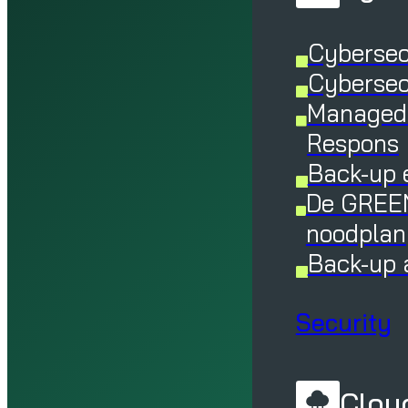
Cybersec
Cybersec
Managed 
Respons
Back-up 
De GREEN
noodplan
Back-up 
Security
Cloud