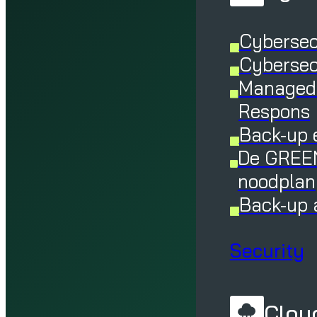
Cybersec
Cybersec
Managed 
Respons
Back-up 
De GREEN
noodplan
Back-up 
Security
Cloud