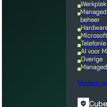
Werkplek
Managed 
beheer
Hardware
Microsof
Telefonie
AI voor 
Overige
Managed 
Modern w
Cybe