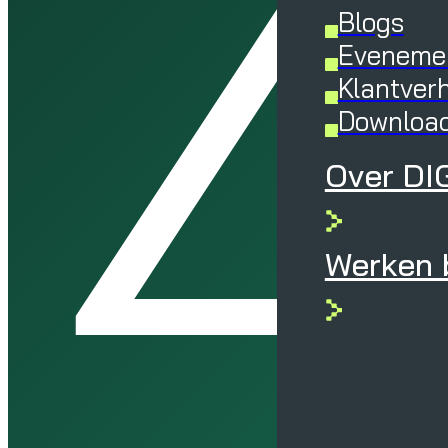
Z
Blogs
Eveneme
Klantver
Downloa
Over DI
Werken b